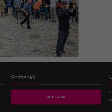
Sostienici
N
Ri
DONA ORA
A