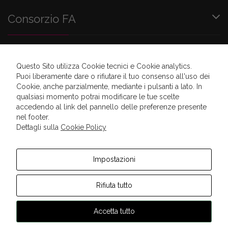
Consorzio FA
Sostienici
Questo Sito utilizza Cookie tecnici e Cookie analytics.
Puoi liberamente dare o rifiutare il tuo consenso all'uso dei
Newsletter
Cookie, anche parzialmente, mediante i pulsanti a lato. In
qualsiasi momento potrai modificare le tue scelte
accedendo al link del pannello delle preferenze presente
nel footer.
Dettagli sulla
Cookie Policy
Contatti
Partners
Sitemap
Privacy Policy
Impostazioni
Rifiuta tutto
Accetta tutto
©2017 Consorzio Famiglia e Accoglienza -
Impostazione Cookie